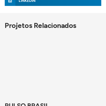
LINKEDIN
Projetos Relacionados
PULSO BRASIL
S