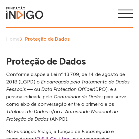
Home
Proteção de Dados
Proteção de Dados
Conforme dispõe a Lei nº 13.709, de 14 de agosto de
2018 (LGPD) o
Encarregado pelo Tratamento de Dados
Pessoais
— ou
Data Protection Officer
(DPO), é a
pessoa indicada pelo
Controlador de Dados
para servir
como eixo de conversação entre o primeiro e os
Titulares de Dados
e/ou a
Autoridade Nacional de
Proteção de Dados
(ANPD).
Na
Fundação Indigo
, a função de
Encarregado
é
exercida por
IFL
®
& Co. Ltda.
, cujo responsável