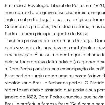
Em meio à Revolução Liberal do Porto, em 1820,
num contexto de grave crise econômica, enquan
inglesa sobre Portugal, e passa a exigir a retor
Cedendo às pressões, Dom João retorna, mas não 
Pedro I, como príncipe regente do Brasil.
Também pressionado a retornar a Portugal, Do
cada vez mais, desagradavam a metrópole e d
emancipação. É nesse momento que o chamado P
pelo setor produtivo latifundiário (o agronegócio
a Dom Pedro para tentar a emancipação da colôn
Esse partido surgiu como uma resposta às inves
recolonizar o Brasil e fechar os portos. O Partido
regente um abaixo assinado que pedia a sua per
janeiro de 1822, Dom Pedro anunciou que havia 
Brasil e proferiu a famosa frase “Se é para o bem