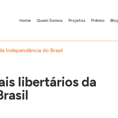
Home
Quem Somos
Projetos
Prêmio
Blo
 da Independência do Brasil
is libertários da
rasil