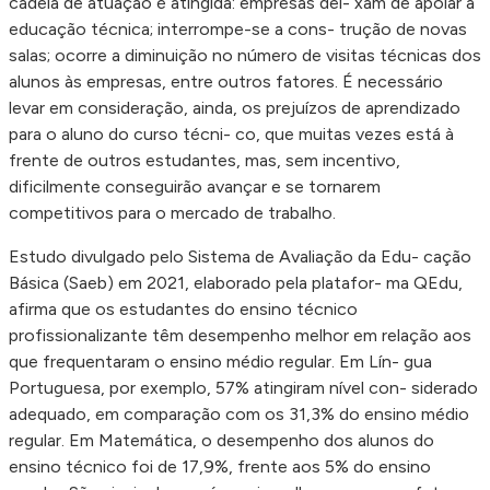
cadeia de atuação é atingida: empresas dei- xam de apoiar a
educação técnica; interrompe-se a cons- trução de novas
salas; ocorre a diminuição no número de visitas técnicas dos
alunos às empresas, entre outros fatores. É necessário
levar em consideração, ainda, os prejuízos de aprendizado
para o aluno do curso técni- co, que muitas vezes está à
frente de outros estudantes, mas, sem incentivo,
dificilmente conseguirão avançar e se tornarem
competitivos para o mercado de trabalho.
Estudo divulgado pelo Sistema de Avaliação da Edu- cação
Básica (Saeb) em 2021, elaborado pela platafor- ma QEdu,
afirma que os estudantes do ensino técnico
profissionalizante têm desempenho melhor em relação aos
que frequentaram o ensino médio regular. Em Lín- gua
Portuguesa, por exemplo, 57% atingiram nível con- siderado
adequado, em comparação com os 31,3% do ensino médio
regular. Em Matemática, o desempenho dos alunos do
ensino técnico foi de 17,9%, frente aos 5% do ensino