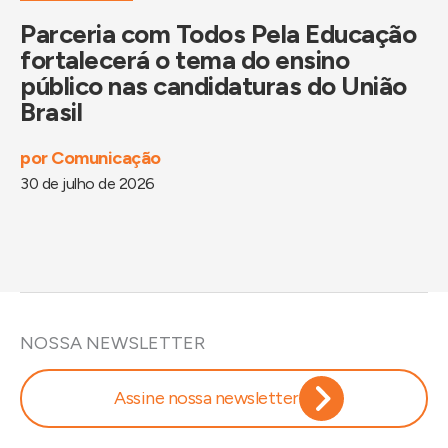
Parceria com Todos Pela Educação
P
fortalecerá o tema do ensino
i
público nas candidaturas do União
B
Brasil
d
por
Comunicação
po
30 de julho de 2026
29
NOSSA NEWSLETTER
Assine nossa newsletter