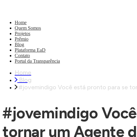
Home
Quem Somos
Projetos
Prêmio
Blog
Plataforma EaD
Contato
Portal da Transparência
Home
Blog
#jovemindigo Você está pronto para se to
#jovemindigo Você 
tornar um Agente 