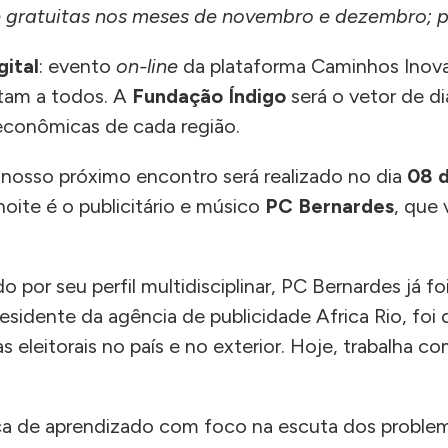
e gratuitas nos meses de novembro e dezembro; pr
gital
: evento
on-line
da plataforma Caminhos Inovad
etam a todos. A
Fundação Índigo
será o vetor de diá
ioeconômicas de cada região.
 nosso próximo encontro será realizado no dia
08 
ite é o publicitário e músico
PC Bernardes
, que
por seu perfil multidisciplinar, PC Bernardes já 
residente da agência de publicidade Africa Rio, foi
eitorais no país e no exterior. Hoje, trabalha com
oca de aprendizado com foco na escuta dos problem