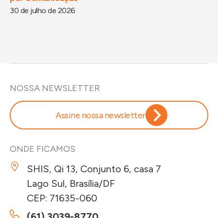
30 de julho de 2026
29
NOSSA NEWSLETTER
Assine nossa newsletter
ONDE FICAMOS
SHIS, Qi 13, Conjunto 6, casa 7
Lago Sul, Brasília/DF
CEP: 71635-060
(61) 3039-8770