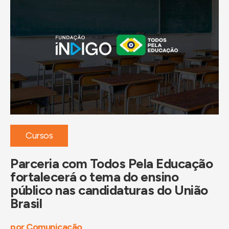
Cursos
Parceria com Todos Pela Educação
P
fortalecerá o tema do ensino
i
público nas candidaturas do União
B
Brasil
d
por
Comunicação
po