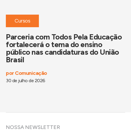
Cursos
Parceria com Todos Pela Educação
P
fortalecerá o tema do ensino
i
público nas candidaturas do União
B
Brasil
d
por
Comunicação
po
30 de julho de 2026
29
NOSSA NEWSLETTER