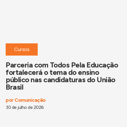
Cursos
Parceria com Todos Pela Educação
P
fortalecerá o tema do ensino
i
público nas candidaturas do União
B
Brasil
d
por
Comunicação
po
30 de julho de 2026
29