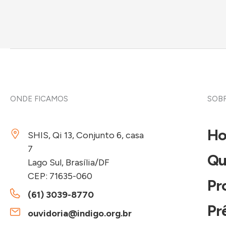
ONDE FICAMOS
SOBR
H
SHIS, Qi 13, Conjunto 6, casa
7
Qu
Lago Sul, Brasília/DF
CEP: 71635-060
Pr
(61) 3039-8770
Pr
ouvidoria@indigo.org.br