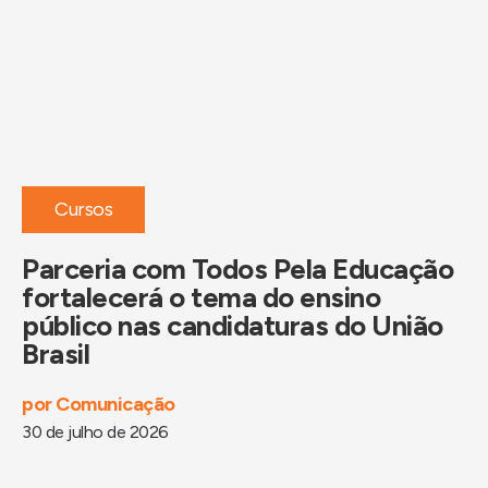
Cursos
Parceria com Todos Pela Educação
P
fortalecerá o tema do ensino
i
público nas candidaturas do União
B
Brasil
d
por
Comunicação
po
30 de julho de 2026
29