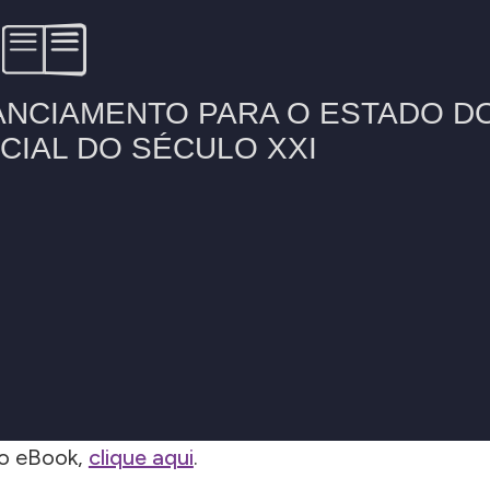
 o eBook,
clique aqui
.