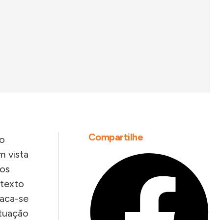
Compartilhe
 o
m vista
dos
 texto
taca-se
atuação